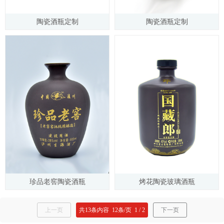
陶瓷酒瓶定制
陶瓷酒瓶定制
珍品老窖陶瓷酒瓶
烤花陶瓷玻璃酒瓶
上一页
共
13
条内容
12
条/页
1
/
2
下一页