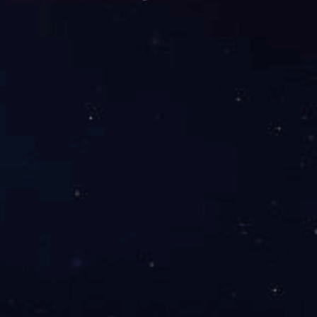
热烈祝贺公司十二生肖工艺品荣获内江市首届特色伴手礼网上评测“最佳人气奖”
益委员会、内江市农业农村局、内江市经济和信息化局内江市
游局、内江市市场监督管理局等主办单位组织的“礼遇内江甜
以学促升 以法赋能｜开云手机官方版页面登录入口集团开展新《公司法》专题培训
立于2010年，目前已拥有四大窑炉生产基地及12家实体分子
中心，公司总注册资本2.2亿元，占地面积860亩，现有员工
录入口集团召开2024年度半年工作总结会议
立于2010年，目前已拥有四大窑炉生产基地及12家实体分子