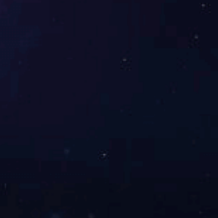
2024-09-20
9月，由内江市保护消费者权
商务局、内江市文化广电和旅
出精彩”内江首届特色 ...
2024-08-12
开云手机官方版页面登录入口成
公司。销售总部位于成都环球
开云手机官方版页面登
1800余人。公 ...
2024-07-23
开云手机官方版页面登录入口成