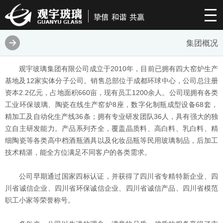
集团概况
观宇玻璃集团有限公司成立于2010年，目前已拥有四大窑炉生产
基地及12家实体分子公司。销售总部位于成都环球中心，公司总注册
资本2.2亿元，占地面积660亩，现有员工1200余人。公司现拥有各类
工业环保玻璃、陶瓷在线生产窑炉8座，数字化制瓶成型设备68套，
精加工及自动化生产线36条；拥有专业研发团队36人，具有强大的独
立自主研发能力。产品系列齐全，覆盖晶质料、高白料、乳白料、精
细陶瓷等各类高中档酒瓶酒具以及化妆品瓶等民用玻璃制品，后加工
技术精湛，能全方位满足不同客户的各类需求。
公司早期通过国家四标认证，并获得了四川省专精特新企业、四
川省诚信企业、四川省环保诚信企业、四川省诚信产品、四川省模范
职工小家等荣誉称号。