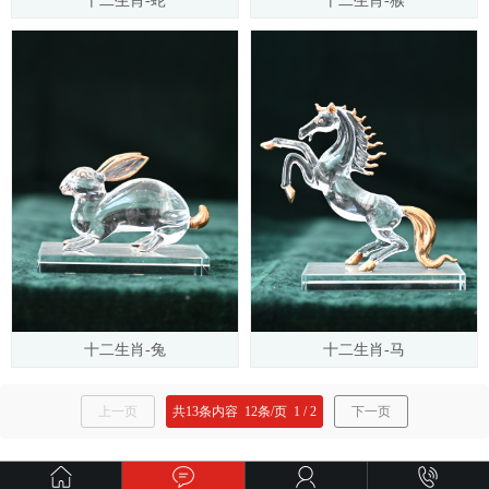
十二生肖-蛇
十二生肖-猴
十二生肖-兔
十二生肖-马
上一页
共
13
条内容
12
条/页
1
/
2
下一页